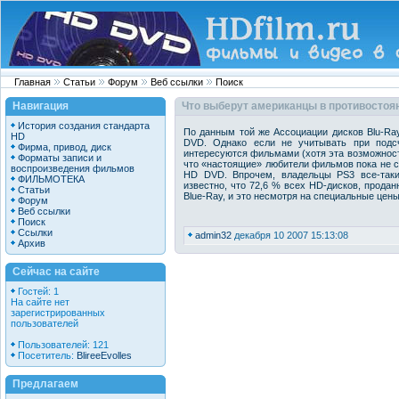
Главная
Статьи
Форум
Веб ссылки
Поиск
Навигация
Что выберут американцы в противостоя
История создания стандарта
По данным той же Ассоциации дисков Blu-Ray
HD
DVD. Однако если не учитывать при подсче
Фирма, привод, диск
интересуются фильмами (хотя эта возможность
Форматы записи и
что «настоящие» любители фильмов пока не ск
воспроизведения фильмов
HD DVD. Впрочем, владельцы PS3 все-таки
ФИЛЬМОТЕКА
известно, что 72,6 % всех HD-дисков, прода
Статьи
Blue-Ray, и это несмотря на специальные цен
Форум
Веб ссылки
Поиск
Ссылки
admin32
декабря 10 2007 15:13:08
Архив
Сейчас на сайте
Гостей: 1
На сайте нет
зарегистрированных
пользователей
Пользователей: 121
Посетитель:
BlireeEvolles
Предлагаем