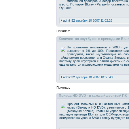
миллионов долларов. А лидер проката на
место. По чарту Bluray «Рататуй» остается 
Оушена.
admin32
декабря 10 2007 11:02:26
Прислал:
Количество ноутбуков с приводами Blu-
По прогнозам аналитиков в 2008 году
вырастет с 1% до 10%. Производители
приводами, также мультимедиа на базе
тайваньского производителя Quanta Storage, в
поэтому доля ноутбуков с этими дисками в
еще останутся лидирующими моделями на рын
admin32
декабря 10 2007 10:50:43
Прислал:
Привод HD DVD - в каждый десятый ПК
Процент мобильных и настольных комп
лазер (Blu-ray и HD DVD), увеличится с 
(Masayuki Kozuka), главный управляющий к
пишущие приводы Blu-ray для OEM-производит
ожидаются на уровне $500 к концу будущего го