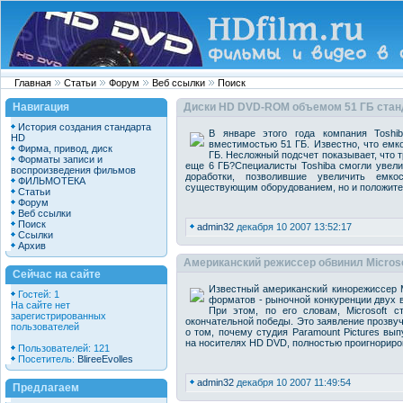
Главная
Статьи
Форум
Веб ссылки
Поиск
Навигация
Диски HD DVD-ROM объемом 51 ГБ ста
История создания стандарта
В январе этого года компания Tosh
HD
вместимостью 51 ГБ. Известно, что емк
Фирма, привод, диск
ГБ. Несложный подсчет показывает, что 
Форматы записи и
еще 6 ГБ?Специалисты Toshiba смогли увели
воспроизведения фильмов
доработки, позволившие увеличить емко
ФИЛЬМОТЕКА
существующим оборудованием, но и положител
Статьи
Форум
Веб ссылки
Поиск
admin32
декабря 10 2007 13:52:17
Ссылки
Архив
Американский режиссер обвинил Micros
Сейчас на сайте
Известный американский кинорежиссер М
Гостей: 1
форматов - рыночной конкуренции двух 
На сайте нет
При этом, по его словам, Microsoft 
зарегистрированных
окончательной победы. Это заявление прозву
пользователей
о том, почему студия Paramount Pictures вы
на носителях HD DVD, полностью проигнориров
Пользователей: 121
Посетитель:
BlireeEvolles
admin32
декабря 10 2007 11:49:54
Предлагаем