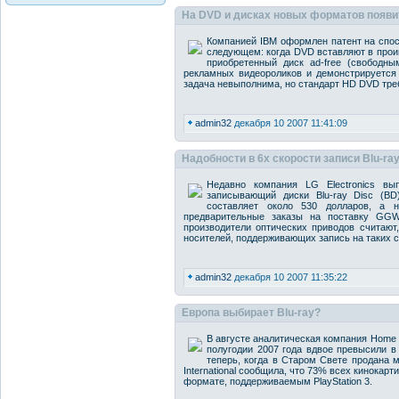
На DVD и дисках новых форматов появи
Компанией IBM оформлен патент на спос
следующем: когда DVD вставляют в проиг
приобретенный диск ad-free (свободны
рекламных видеороликов и демонстрируется
задача невыполнима, но стандарт HD DVD треб
admin32
декабря 10 2007 11:41:09
Надобности в 6x скорости записи Blu-ray
Недавно компания LG Electronics в
записывающий диски Blu-ray Disc (BD
составляет около 530 долларов, а 
предварительные заказы на поставку GGW
производители оптических приводов считают,
носителей, поддерживающих запись на таких с
admin32
декабря 10 2007 11:35:22
Европа выбирает Blu-ray?
В августе аналитическая компания Home 
полугодии 2007 года вдвое превысили в
теперь, когда в Старом Свете продана м
International сообщила, что 73% всех кинока
формате, поддерживаемым PlayStation 3.