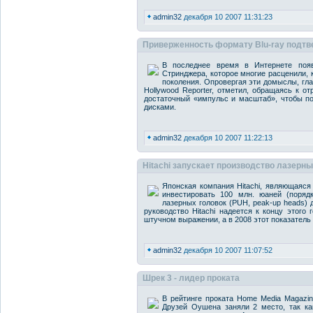
admin32
декабря 10 2007 11:31:23
Приверженность формату Blu-ray подтв
В последнее время в Интернете поя
Стринджера, которое многие расценили, 
поколения. Опровергая эти домыслы, гл
Hollywood Reporter, отметил, обращаясь к от
достаточный «импульс и масштаб», чтобы п
дисками.
admin32
декабря 10 2007 11:22:13
Hitachi запускает производство лазерны
Японская компания Hitachi, являющаяся 
инвестировать 100 млн. юаней (поряд
лазерных головок (PUH, peak-up heads) 
руководство Hitachi надеется к концу этого
штучном выражении, а в 2008 этот показатель 
admin32
декабря 10 2007 11:07:52
Шрек 3 - лидер проката
В рейтинге проката Home Media Magazin
Друзей Оушена заняли 2 место, так ка